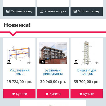
Уточнити ціну
Уточнити ціну
Уточнити ціну
Новинки!
Риштування
Будівельні
Вишка-тура
36м2
риштування
1,2х2,0м
72м2
Н=14,6м (10+1)
на домкратах /
15 724,00 грн.
30 940,00 грн.
35 700,00 грн.
риштування
пересувне
Купити
Купити
Купити