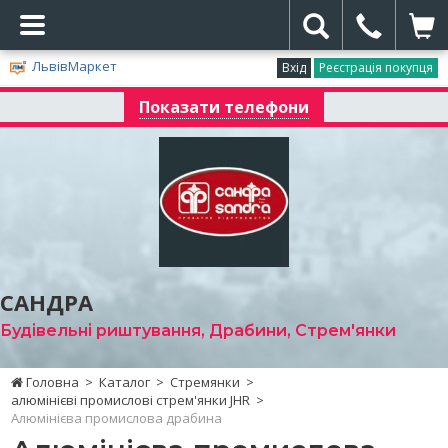
ЛьвівМаркет
Вхід
Реєстрація покупця
Показати телефони
САНДРА
Будівельні риштування, Драбини, Стрем'янки
Головна
>
Каталог
>
Стремянки
>
алюмінієві промислові стрем'янки JHR
>
Алюмінієва промислова драбина