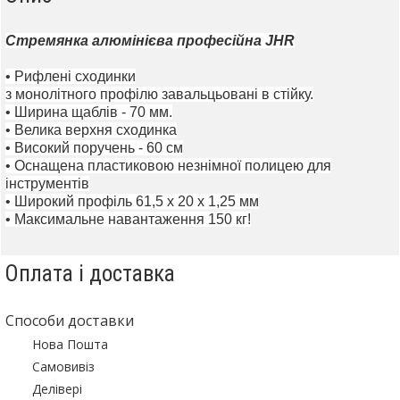
Стремянка
алюмінієва
професійна
JHR
•
Рифлені
сходинки
з
монолітного
профілю
завальцьовані
в
стійку.
•
Ширина
щаблів
- 70
мм.
•
Велика
верхня
сходинка
•
Високий
поручень
- 60
см
•
Оснащена
пластиковою
незнімної
полицею
для
інструментів
•
Широкий
профіль
61,5
х 20
х 1,25
мм
•
Максимальне навантаження
150 кг
!
Оплата і доставка
Способи доставки
Нова Пошта
Самовивіз
Делівері