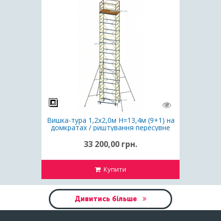
Вишка-тура 1,2х2,0м Н=13,4м (9+1) на
домкратах / риштування пересувне
33 200,00 грн.
Купити
Дивитись більше