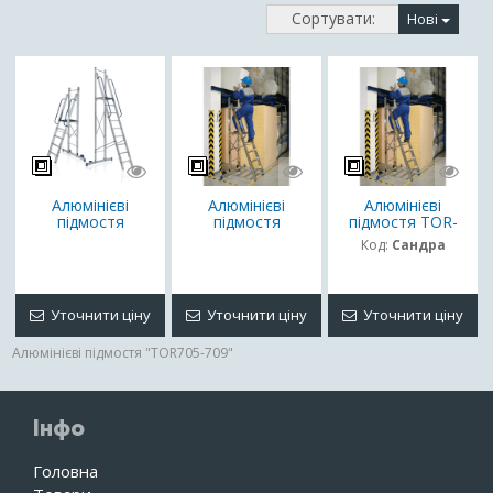
Сортувати:
Нові
Алюмінієві
Алюмінієві
Алюмінієві
підмостя
підмостя
підмостя TOR-
709
Код:
Сандра
Уточнити ціну
Уточнити ціну
Уточнити ціну
Алюмінієві підмостя "TOR705-709"
Інфо
Головна