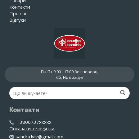
Товари
Контакти
Про нас
Відгуки
Пн-Пт 9:00 - 17:00 без перерв;
Сб, Нд вихідні
Контакти
+3806737xxxxx
Показати телефони
san
dra
.lv
iv@
gma
il.
com