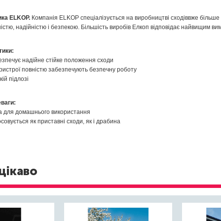
ика
ELKOP
.
Компанія
ELKOP
спеціалізується
на
виробництві сходів
вже
більше
ністю
, надійністю
і безпекою.
Більшість виробів
Елкоп
відповідає найвищим
ви
тики:
езпечує
надійне
стійке положення
сходи
ристрої
повністю забезпечують
безпечну
роботу
кій
підлозі
еваги:
а
для
домашнього використання
осовується як
приставні сходи
, як
і драбина
цікаво