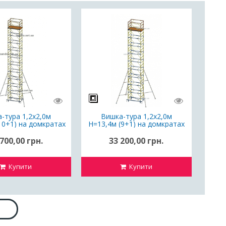
-тура 1,2х2,0м
Вишка-тура 1,2х2,0м
10+1) на домкратах
Н=13,4м (9+1) на домкратах
ування пересувне
/ риштування пересувне
700,00 грн.
33 200,00 грн.
Купити
Купити