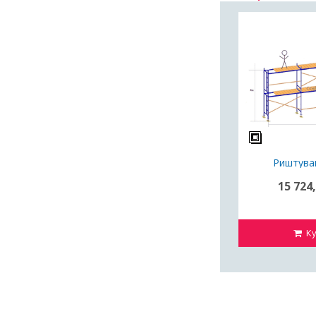
Риштува
15 724,
Ку