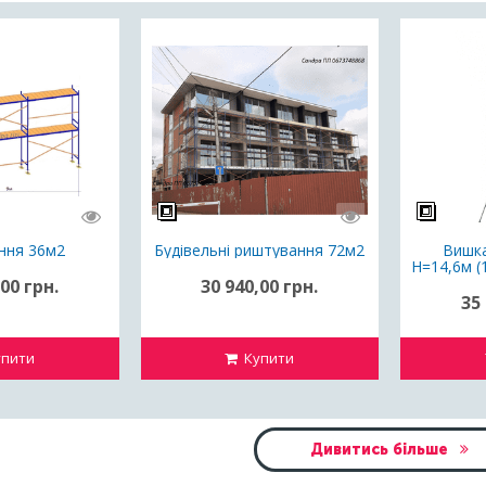
ння 36м2
Будівельні риштування 72м2
Вишка
Н=14,6м (
/ ришт
00 грн.
30 940,00 грн.
35 
пити
Купити
Дивитись більше