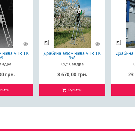
інієва VHR TK
Драбина алюмінієва VHR TK
Драбина 
x9
3x8
андра
Код:
Сандра
К
00 грн.
8 670,00 грн.
23 
пити
Купити