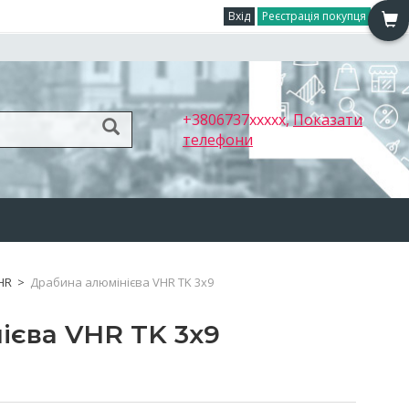
Вхід
Реєстрація покупця
+3806737xxxxx,
Показати
телефони
HR
>
Драбина алюмінієва VHR TK 3x9
ієва VHR TK 3x9