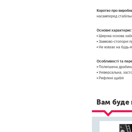
Коротко
про виробн
насамперед
стабіль
Основні
характерис
•
Широка основа
заб
•
Замково
-
стопорні
п
• Не
ковзає
на
будь-я
Особливості
та пер
•
Полегшена
драбин
•
Універсальна
, заст
•
Рифлені
щаблі
Вам буде 