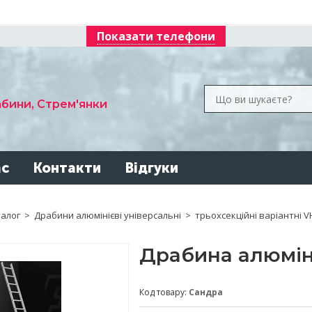
Показати телефони
абини, Стрем'янки
ас
Контакти
Відгуки
алог
>
Драбини алюмінієві універсальні
>
трьохсекційні варіантні V
Драбина алюмін
Код товару:
Сандра