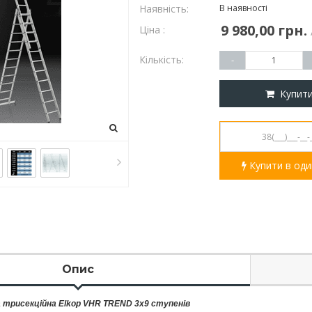
Наявність:
В наявності
9 980,00 грн.
Ціна :
Кількість:
-
Купит
Купити в один
Опис
а
трисекційна
Elkop VHR TREND 3x9
ступенів