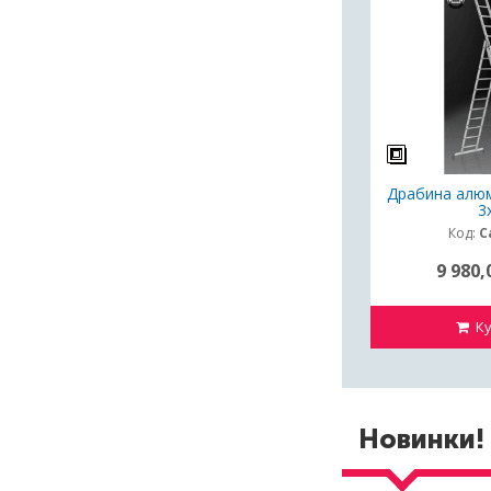
Драбина алюм
3
Код:
С
9 980,
Ку
Новинки!