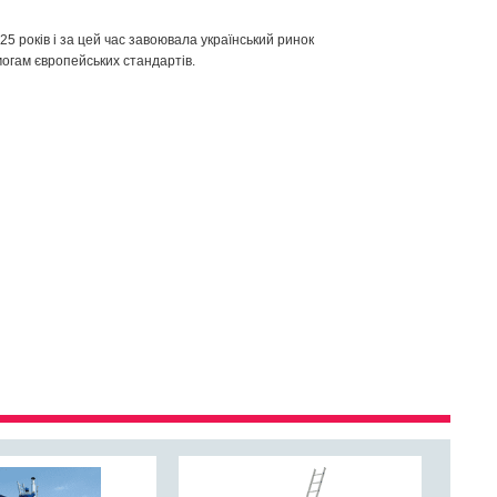
 25
років і за цей
час завоювала
український
ринок
могам
європейських
стандартів.