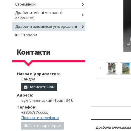
Стремянки
Драбини змінні металеві,
алюмінієві
Драбини алюмінієві універсальні
Інші товари
Контакти
Назва підприємства:
Сандра
Написати нам
Адреса:
вул.Глинянський -Тракт 34 б
Телефон:
+3806737xxxxx
Показати телефони
Стати партнером
Драбина алюмінієв